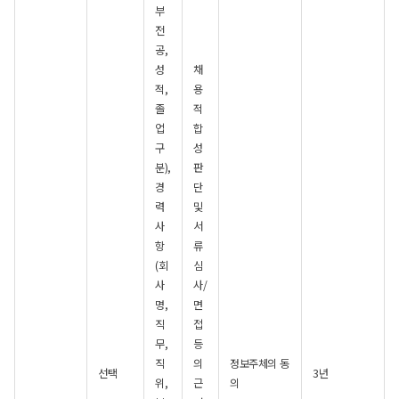
부
전
공,
성
채
적,
용
졸
적
업
합
구
성
분),
판
경
단
력
및
사
서
항
류
(회
심
사
사/
명,
면
직
접
무,
등
직
의
정보주체의 동
선택
3년
위,
근
의