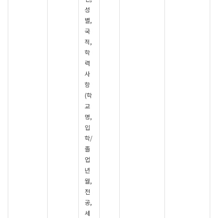
성
별,
국
적,
학
력
사
항
(학
교
명,
입
학/
졸
업
년
월,
전
공,
세