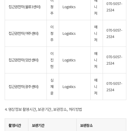
이
매
070-5057-
접근권한자(물류3센터)
정
Logistics
니
2534
주
저
이
매
070-5057-
접근권한자(여주센터)
정
Logistics
니
2534
주
저
이
매
070-5057-
접근권한자(양산센터)
진
Logistics
니
2534
헌
저
심
매
070-5057-
접근권한자(광주센터)
재
Logistics
니
2534
윤
저
4. 영상정보 촬영시간, 보관기간, 보관장소, 처리방법
촬영시간
보관기간
보관장소