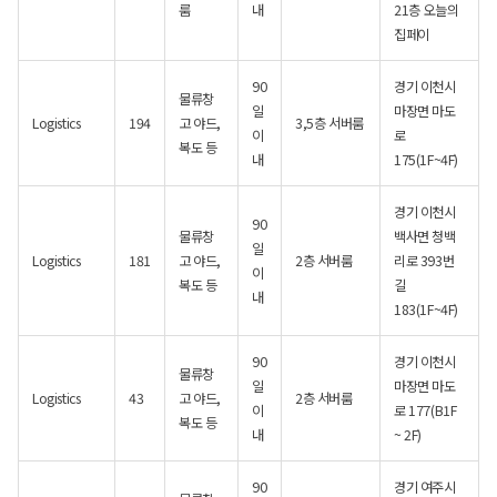
룸
내
21층 오늘의
집페이
90
경기 이천시
물류창
일
마장면 마도
Logistics
194
고 야드,
3,5층 서버룸
이
로
복도 등
내
175(1F~4F)
경기 이천시
90
물류창
백사면 청백
일
Logistics
181
고 야드,
2층 서버룸
리로 393번
이
복도 등
길
내
183(1F~4F)
90
경기 이천시
물류창
일
마장면 마도
Logistics
43
고 야드,
2층 서버룸
이
로 177(B1F
복도 등
내
~ 2F)
90
경기 여주시