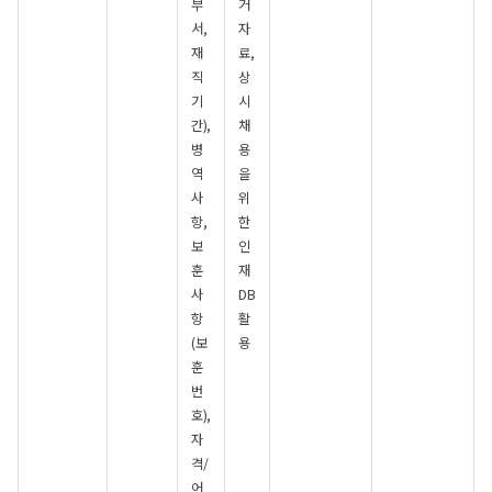
부
거
서,
자
재
료,
직
상
기
시
간),
채
병
용
역
을
사
위
항,
한
보
인
훈
재
사
DB
항
활
(보
용
훈
번
호),
자
격/
어