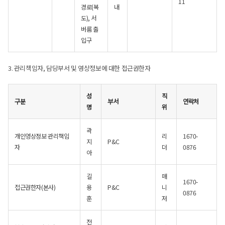
11
경로(복
내
도), 서
버룸 출
입구
3. 관리책임자, 담당부서 및 영상정보에 대한 접근권한자
성
직
구분
부서
연락처
명
위
곽
개인영상정보 관리책임
리
1670-
지
P&C
자
더
0876
아
길
매
1670-
접근권한자(본사)
용
P&C
니
0876
훈
저
전