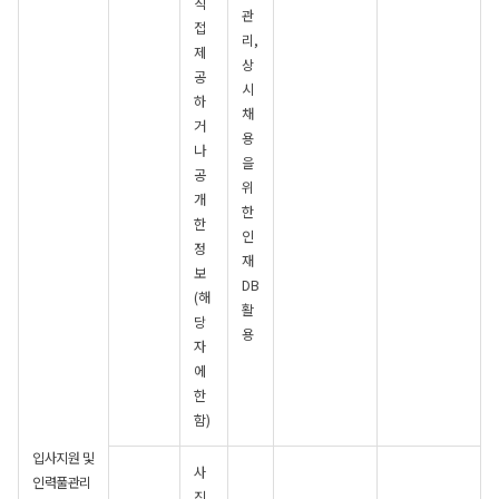
직
관
접
리,
제
상
공
시
하
채
거
용
나
을
공
위
개
한
한
인
정
재
보
DB
(해
활
당
용
자
에
한
함)
입사지원 및
사
인력풀관리
진,