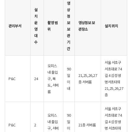
영
설
상
치
정
운
촬영 범
보
영상정보 보
관리부서
설치 위치
영
위
보
관장소
대
관
수
기
간
서울 서초구
오피스
90
서초대로 74
내 출입
일
21,25,26,27
길 4 삼성생
P&C
24
구, 복
이
층 서버룸
명서초타워
도, 서버
내
21,25,26,27
룸
층
서울 서초구
오피스
90
서초대로 74
내 출입
일
길 4 삼성생
P&C
2
21층 서버룸
구, 서버
이
명 서초타워