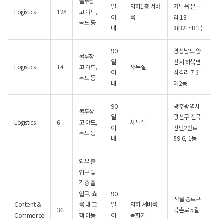
물류창
일
지하1층 서버
가납읍 본두
Logistics
128
고 야드,
이
룸
리 18-
복도 등
내
3(B2F~B1F)
90
경상남도 양
물류창
일
산시 하북면
Logistics
14
고 야드,
사무실
이
삼감리 7-3
복도 등
내
제2동
90
광주광역시
물류창
일
광산구 진곡
Logistics
6
고 야드,
사무실
이
산단2번로
복도 등
내
59-6, 1동
외부 출
입구 및
각층 출
입구, 쇼
90
서울 종로구
Content &
룸 내 고
일
지하 서버룸
36
북촌로 5길
Commerce
객 이동
이
녹화기