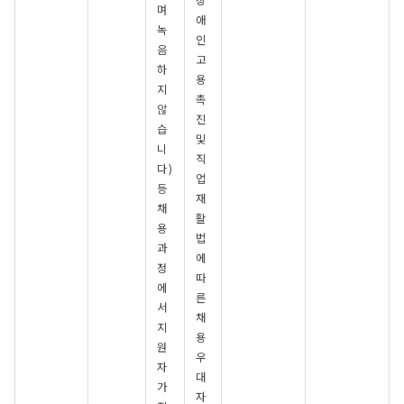
장
며
애
녹
인
음
고
하
용
지
촉
않
진
습
및
니
직
다 )
업
등
재
채
활
용
법
과
에
정
따
에
른
서
채
지
용
원
우
자
대
가
자