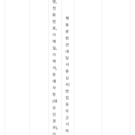
명,
전
화
채
번
용
호,
관
이
련
메
안
일,
내
이
및
력
서
서,
류
장
심
애
사/
사
면
항
접
(대
등
상
의
인
근
경
거
우),
자
인