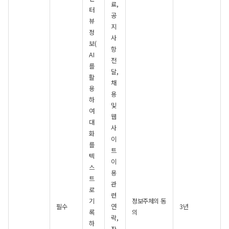
료,
터
공
뷰
지
정
사
보(
항
AI
전
를
달,
활
채
용
용
하
및
여
웹
대
사
화
이
를
트
텍
이
스
용
트
관
로
련
기
정보주체의 동
필수
연
3년
록
의
락,
하