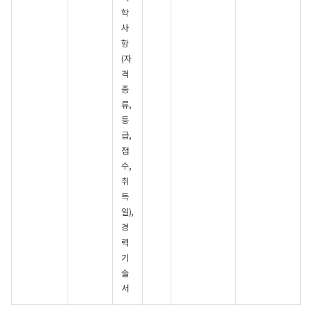
학
사
항
(자
격
종
류,
등
급,
점
수,
취
득
일),
경
력
기
술
서