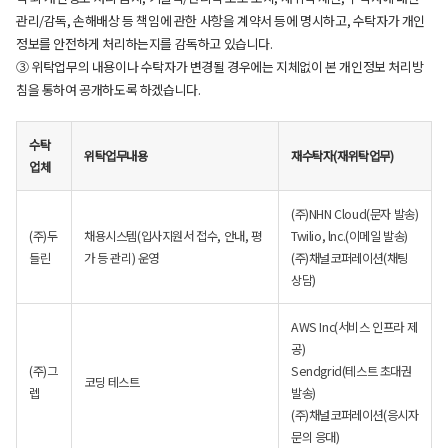
관리/감독, 손해배상 등 책임에 관한 사항을 계약서 등에 명시하고, 수탁자가 개인
정보를 안전하게 처리하는지를 감독하고 있습니다.
③ 위탁업무의 내용이나 수탁자가 변경될 경우에는 지체없이 본 개인정보 처리방
침을 통하여 공개하도록 하겠습니다.
수탁
위탁업무내용
재수탁자(재위탁업무)
업체
(주)NHN Cloud(문자 발송)
(주)두
채용시스템(입사지원서 접수, 안내, 평
Twilio, lnc.(이메일 발송)
들린
가 등 관리) 운영
(주)채널코퍼레이션(채팅
상담)
AWS Inc(서비스 인프라 제
공)
(주)그
Sendgrid(테스트 초대권
코딩 테스트
렙
발송)
(주)채널코퍼레이션(응시자
문의 응대)