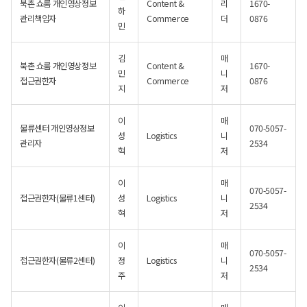
북촌 쇼룸 개인영상정보
Content &
리
1670-
하
관리책임자
Commerce
더
0876
민
김
매
북촌 쇼룸 개인영상정보
Content &
1670-
민
니
접근권한자
Commerce
0876
지
저
이
매
물류센터 개인영상정보
070-5057-
성
Logistics
니
관리자
2534
혁
저
이
매
070-5057-
접근권한자(물류1센터)
성
Logistics
니
2534
혁
저
이
매
070-5057-
접근권한자(물류2센터)
정
Logistics
니
2534
주
저