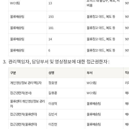
오피스 내 출입구, 복도, 서
WOS팀
13
9
버룸
물류배송팀
193
물류창고 야드, 복도 등
9
물류배송팀
181
물류창고 야드, 복도 등
9
물류배송팀
14
물류창고 야드, 복도 등
9
물류배송팀
6
물류창고 야드, 복도 등
9
관리책임자, 담당부서 및 영상정보에 대한 접근권한자 :
구분
성명
부서
직
개인영상정보 관리책임자
정호영
WOS팀
리
접근권한자(본사)
길용훈
WOS팀
매
물류센터 개인영상정보 관리
이성혁
물류배송팀
매
자
접근권한자(물류센터)
김빈서
물류배송팀
매
접근권한자(물류센터)
이진헌
물류배송팀
매