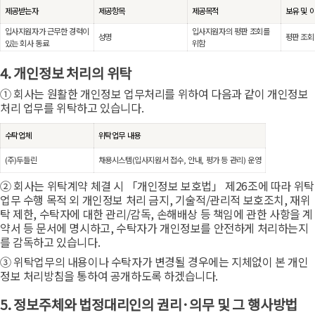
제공받는자
제공항목
제공목적
보유 및 
입사지원자가 근무한 경력이
입사지원자의 평판 조회를
성명
평판 조회
있는 회사 동료
위함
4. 개인정보 처리의 위탁
① 회사는 원활한 개인정보 업무처리를 위하여 다음과 같이 개인정보
처리 업무를 위탁하고 있습니다.
수탁업체
위탁업무 내용
(주)두들린
채용시스템(입사지원서 접수, 안내, 평가 등 관리) 운영
② 회사는 위탁계약 체결 시 「개인정보 보호법」 제26조에 따라 위탁
업무 수행 목적 외 개인정보 처리 금지, 기술적/관리적 보호조치, 재위
탁 제한, 수탁자에 대한 관리/감독, 손해배상 등 책임에 관한 사항을 계
약서 등 문서에 명시하고, 수탁자가 개인정보를 안전하게 처리하는지
를 감독하고 있습니다.
③ 위탁업무의 내용이나 수탁자가 변경될 경우에는 지체없이 본 개인
정보 처리방침을 통하여 공개하도록 하겠습니다.
5. 정보주체와 법정대리인의 권리·의무 및 그 행사방법