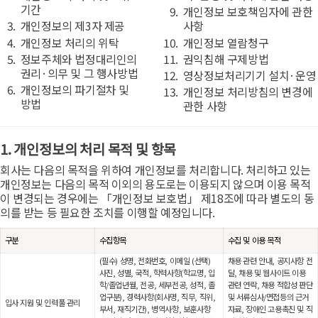
기간
개인정보 보호책임자에 관한
개인정보의 제3자 제공
사항
개인정보 처리의 위탁
개인정보 열람청구
정보주체와 법정대리인의
권익침해 구제방법
권리·의무 및 그 행사방법
영상정보처리기기 설치·운영
개인정보의 파기절차 및
개인정보 처리방침의 변경에
방법
관한 사항
1. 개인정보의 처리 목적 및 항목
회사는 다음의 목적을 위하여 개인정보를 처리합니다. 처리하고 있는
개인정보는 다음의 목적 이외의 용도로는 이용되지 않으며 이용 목적
이 변경되는 경우에는 「개인정보 보호법」 제18조에 따라 별도의 동
의를 받는 등 필요한 조치를 이행할 예정입니다.
구분
수집항목
수집 및 이용 목적
(필수) 성명, 전화번호, 이메일 (선택)
채용 관련 안내, 공지사항 전
사진, 성별, 국적, 학력사항(학교명, 입
달, 채용 및 웹사이트 이용
학/졸업년월, 전공, 세부전공, 성적, 졸
관련 연락, 채용 적합성 판단
업구분), 경력사항(회사명, 직무, 직위,
및 서류심사/면접등의 근거
입사 지원 및 인력풀 관리
부서, 재직기간), 병역사항, 보훈사항
자료, 장애인 고용촉진 및 직