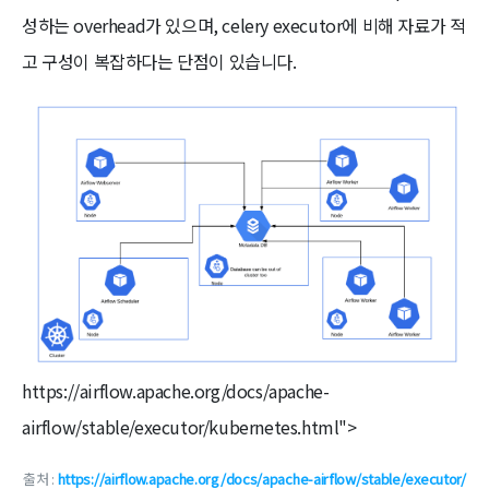
성하는 overhead가 있으며, celery executor에 비해 자료가 적
고 구성이 복잡하다는 단점이 있습니다.
https://airflow.apache.org/docs/apache-
airflow/stable/executor/kubernetes.html">
출처 :
https://airflow.apache.org/docs/apache-airflow/stable/executor/