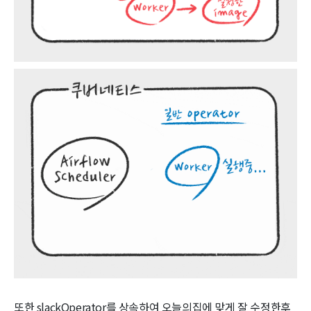
또한 slackOperator를 상속하여 오늘의집에 맞게 잘 수정한후