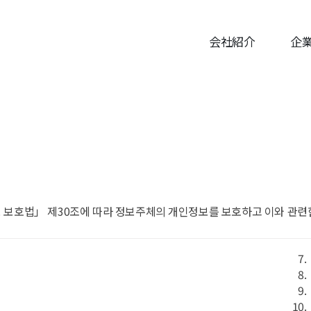
会社紹介
企
보 보호법」 제30조에 따라 정보주체의 개인정보를 보호하고 이와 관련