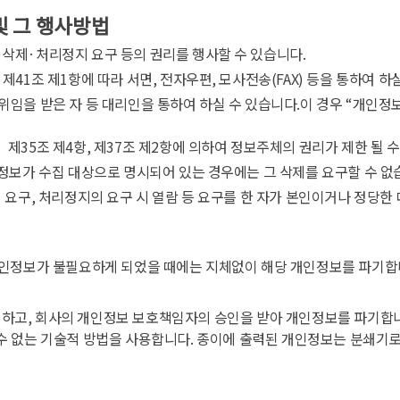
및 그 행사방법
삭제·처리정지 요구 등의 권리를 행사할 수 있습니다.
41조 제1항에 따라 서면, 전자우편, 모사전송(FAX) 등을 통하여 하
을 받은 자 등 대리인을 통하여 하실 수 있습니다.이 경우 “개인정보 처
제35조 제4항, 제37조 제2항에 의하여 정보주체의 권리가 제한 될 수
정보가 수집 대상으로 명시되어 있는 경우에는 그 삭제를 요구할 수 없
 요구, 처리정지의 요구 시 열람 등 요구를 한 자가 본인이거나 정당
개인정보가 불필요하게 되었을 때에는 지체없이 해당 개인정보를 파기합
정하고, 회사의 개인정보 보호책임자의 승인을 받아 개인정보를 파기합
 수 없는 기술적 방법을 사용합니다. 종이에 출력된 개인정보는 분쇄