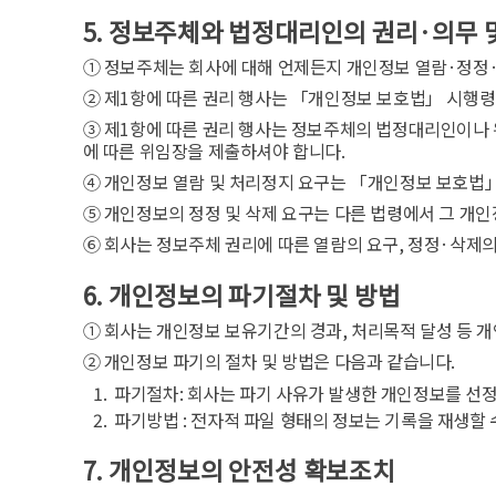
5. 정보주체와 법정대리인의 권리·의무 
① 정보주체는 회사에 대해 언제든지 개인정보 열람·정정·
② 제1항에 따른 권리 행사는 「개인정보 보호법」 시행령 제
③ 제1항에 따른 권리 행사는 정보주체의 법정대리인이나 위임
에 따른 위임장을 제출하셔야 합니다.
④ 개인정보 열람 및 처리정지 요구는 「개인정보 보호법」 
⑤ 개인정보의 정정 및 삭제 요구는 다른 법령에서 그 개인
⑥ 회사는 정보주체 권리에 따른 열람의 요구, 정정·삭제의
6. 개인정보의 파기절차 및 방법
① 회사는 개인정보 보유기간의 경과, 처리목적 달성 등 
② 개인정보 파기의 절차 및 방법은 다음과 같습니다.
파기절차: 회사는 파기 사유가 발생한 개인정보를 선
파기방법 : 전자적 파일 형태의 정보는 기록을 재생할
7. 개인정보의 안전성 확보조치