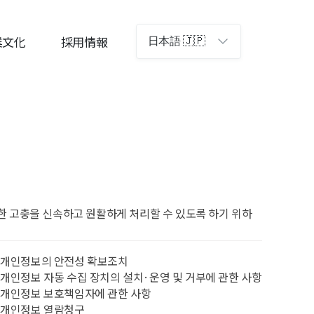
業文化
採用情報
日本語 🇯🇵
한 고충을 신속하고 원활하게 처리할 수 있도록 하기 위하
개인정보의 안전성 확보조치
개인정보 자동 수집 장치의 설치·운영 및 거부에 관한 사항
개인정보 보호책임자에 관한 사항
개인정보 열람청구