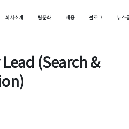
회사소개
팀문화
채용
블로그
뉴스
 Lead (Search &
on)