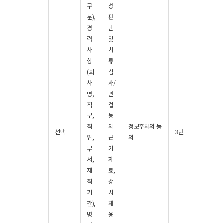
구
성
분),
판
경
단
력
및
사
서
항
류
(회
심
사
사/
명,
면
직
접
무,
등
직
의
정보주체의 동
선택
3년
위,
근
의
부
거
서,
자
재
료,
직
상
기
시
간),
채
병
용