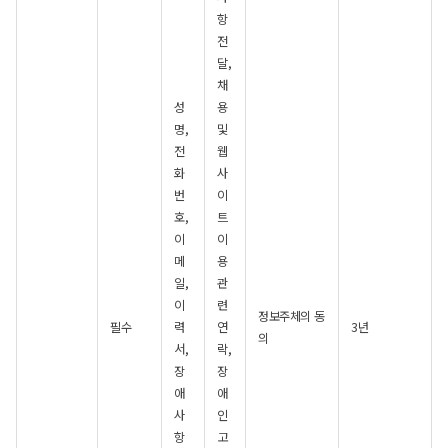
항
전
달,
채
성
용
명,
및
전
웹
화
사
번
이
호,
트
이
이
메
용
일,
관
이
련
정보주체의 동
필수
력
연
3년
의
서,
락,
장
장
애
애
사
인
항
고