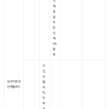
시
채
용
을
위
한
인
재
DB
활
용
사
진,
성
입사지원 및
별,
인력풀관리
국
적,
학
력
사