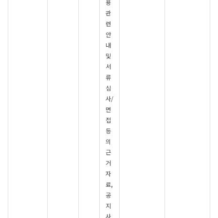
용
관
련
안
내
및
서
류
심
사/
면
접
등
의
근
거
자
료,
공
지
사