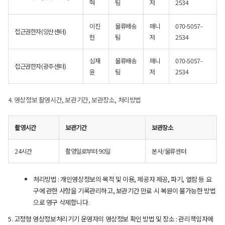
혁
팀
저
2534
이진
물류배송
매니
070-5057-
접근권한자(양산센터)
헌
팀
저
2534
심재
물류배송
매니
070-5057-
접근권한자(광주센터)
윤
팀
저
2534
4. 영상정보 촬영시간, 보관기간, 보관장소, 처리방법
촬영시간
보관기간
보관장소
24시간
촬영일로부터 90일
본사/물류센터
처리방법 : 개인영상정보의 목적 및 이용, 제공자 제공, 파기, 열람 등 요
구에 관한 사항을 기록관리하고, 보관기간 만료 시 복원이 불가능한 방법
으로 영구 삭제합니다.
5. 고정형 영상정보처리기기 운영자의 영상정보 확인 방법 및 장소 : 관리책임자에