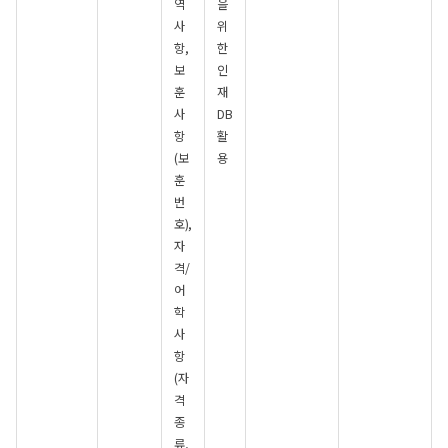
역
을
사
위
항,
한
보
인
훈
재
사
DB
항
활
(보
용
훈
번
호),
자
격/
어
학
사
항
(자
격
종
류,