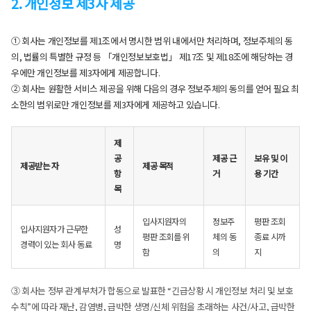
2. 개인정보 제3자 제공
① 회사는 개인정보를 제1조에서 명시한 범위 내에서만 처리하며, 정보주체의 동
의, 법률의 특별한 규정 등 「개인정보보호법」 제17조 및 제18조에 해당하는 경
우에만 개인정보를 제3자에게 제공합니다.
② 회사는 원활한 서비스 제공을 위해 다음의 경우 정보주체의 동의를 얻어 필요 최
소한의 범위로만 개인정보를 제3자에게 제공하고 있습니다.
제
공
제공 근
보유 및 이
제공받는 자
제공 목적
항
거
용 기간
목
입사지원자의
정보주
평판 조회
입사지원자가 근무한
성
평판 조회를 위
체의 동
종료 시까
경력이 있는 회사 동료
명
함
의
지
③ 회사는 정부 관계부처가 합동으로 발표한 “긴급상황 시 개인정보 처리 및 보호
수칙”에 따라 재난, 감염병, 급박한 생명/신체 위험을 초래하는 사건/사고, 급박한