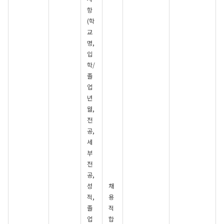
항
(학
교
명,
입
학/
졸
업
년
월,
전
공,
세
부
전
공,
성
채
적,
용
졸
적
업
합