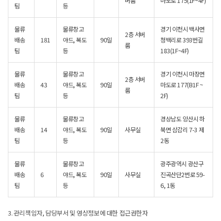
버룸
마도로 175(1F~4F)
팀
등
물류
물류창고
경기 이천시 백사면
2층 서버
배송
181
야드, 복도
90일
청백리로 393번길
룸
팀
등
183(1F~4F)
물류
물류창고
경기 이천시 마장면
2층 서버
배송
43
야드, 복도
90일
마도로 177(B1F ~
룸
팀
등
2F)
물류
물류창고
경상남도 양산시 하
배송
14
야드, 복도
90일
사무실
북면 삼감리 7-3 제
팀
등
2동
물류
물류창고
광주광역시 광산구
배송
6
야드, 복도
90일
사무실
진곡산단2번로 59-
팀
등
6, 1동
3. 관리책임자, 담당부서 및 영상정보에 대한 접근권한자