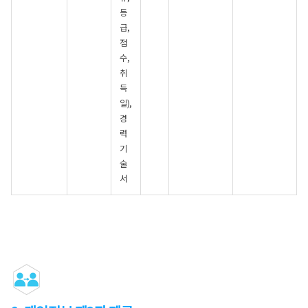
등
급,
점
수,
취
득
일),
경
력
기
술
서