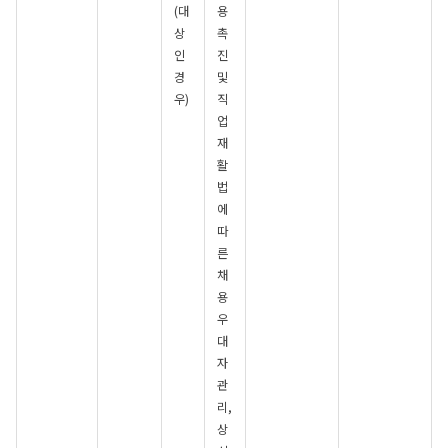
(대
용
상
촉
인
진
경
및
우)
직
업
재
활
법
에
따
른
채
용
우
대
자
관
리,
상