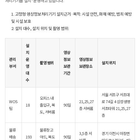
처리기기를 설치·운영하고 있습니다.
1. 고정형 영상정보처리기기 설치근거·목적: 시설 안전, 화재 예방, 범죄 예방
및 시설 보호
2. 설치 대수, 설치 위치 및 촬영 범위:
설
치
영상
관리
운
정보
영상정보
촬영 범위
설치 위치
부서
영
보관
보관장소
대
기간
수
서울 서초구 서초대
오피스 내
WOS
21,25,27
로 74길 4 삼성생명
18
출입구, 복
90일
팀
층 서버룸
서초타워 21,25,27
도, 서버룸
층
물류
물류창고
3,5층 서
경기 이천시 마장면
배송
193
야드, 복도
90일