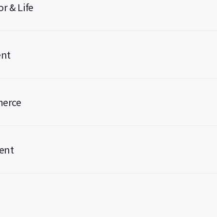
r & Life
ent
merce
ent